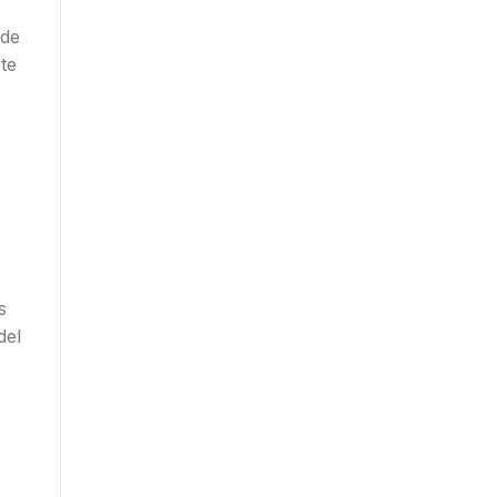
 de
te
s
del