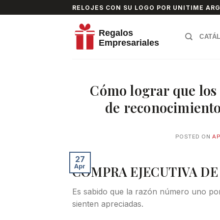
Skip
RELOJES CON SU LOGO POR UNITIME AR
to
content
CATÁ
Cómo lograr que los 
de reconocimient
POSTED ON
AP
27
Apr
COMPRA EJECUTIVA DE
Es sabido que la razón número uno por
sienten apreciadas.