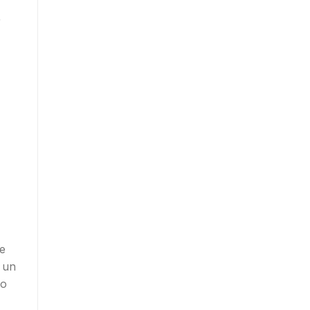
r
de
 un
jo