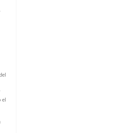
r
del
y
 el
a