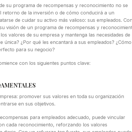
a de su programa de recompensas y reconocimiento no se
al retorno de la inversión o de cómo conducirá a un
tratarse de cuidar su activo más valioso: sus empleados. Co
 su visión de un programa de recompensas y reconocimien
y los valores de su empresa y mantenga las necesidades de 
ce única? ¿Por qué les encantará a sus empleados? ¿Cómo
perfecto para su negocio?
omience con los siguientes puntos clave:
DAMENTALES
a empresa: promover sus valores en toda su organización
trarse en sus objetivos.
recompensas para empleados adecuado, puede vincular
on cada reconocimiento, reforzando los valores
a diario. Con un refuerzo tan fuerte, sus empleados pued