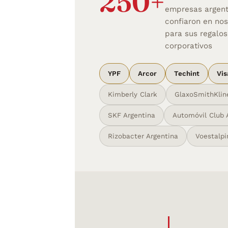
250+
empresas argent
confiaron en nos
para sus regalos
corporativos
YPF
Arcor
Techint
Vis
Kimberly Clark
GlaxoSmithKlin
SKF Argentina
Automóvil Club 
Rizobacter Argentina
Voestalpi