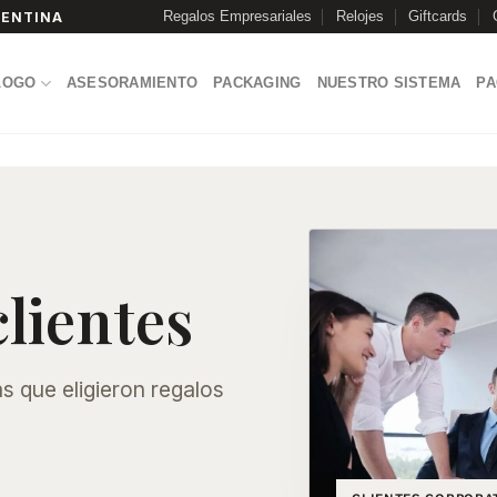
Regalos Empresariales
Relojes
Giftcards
GENTINA
LOGO
ASESORAMIENTO
PACKAGING
NUESTRO SISTEMA
P
lientes
 que eligieron regalos