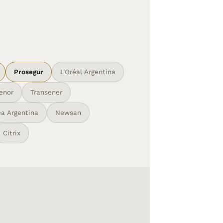
Prosegur
L’Oréal Argentina
enor
Transener
ea Argentina
Newsan
Citrix