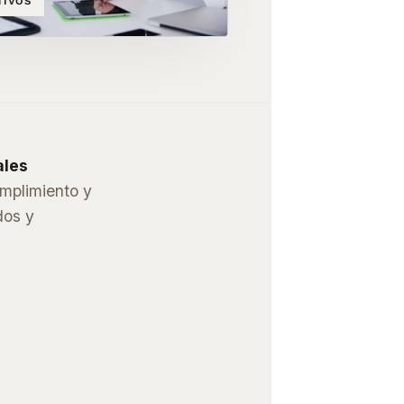
TIVOS
ales
umplimiento y
dos y