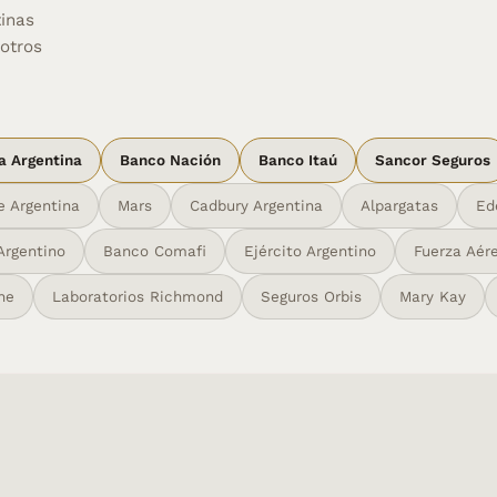
inas
otros
a Argentina
Banco Nación
Banco Itaú
Sancor Seguros
e Argentina
Mars
Cadbury Argentina
Alpargatas
Ed
Argentino
Banco Comafi
Ejército Argentino
Fuerza Aér
ne
Laboratorios Richmond
Seguros Orbis
Mary Kay