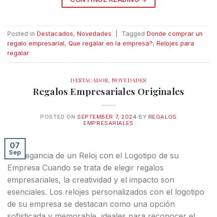
Posted in
Destacados
,
Novedades
|
Tagged
Donde comprar un
regalo empresarial
,
Que regalar en la empresa?
,
Relojes para
regalar
DESTACADOS
,
NOVEDADES
Regalos Empresariales Originales
POSTED ON
SEPTEMBER 7, 2024
BY
REGALOS
EMPRESARIALES
07
Sep
La Elegancia de un Reloj con el Logotipo de su
Empresa Cuando se trata de elegir regalos
empresariales, la creatividad y el impacto son
esenciales. Los relojes personalizados con el logotipo
de su empresa se destacan como una opción
sofisticada y memorable, ideales para reconocer el