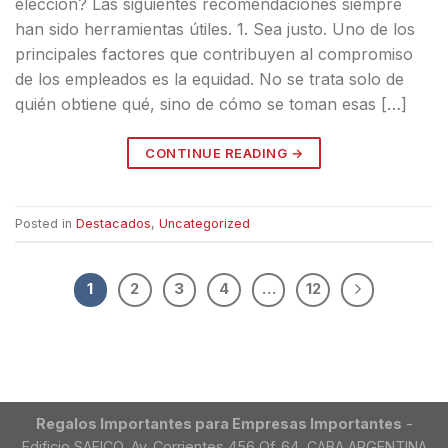
elección? Las siguientes recomendaciones siempre
han sido herramientas útiles. 1. Sea justo. Uno de los
principales factores que contribuyen al compromiso
de los empleados es la equidad. No se trata solo de
quién obtiene qué, sino de cómo se toman esas […]
CONTINUE READING
→
Posted in
Destacados
,
Uncategorized
1
2
3
4
…
12
Regalos Importantes para Empresas Importantes
-
Edificio SAFICO, Av. Corrientes 456 Of. 64, CABA ARGENTINA