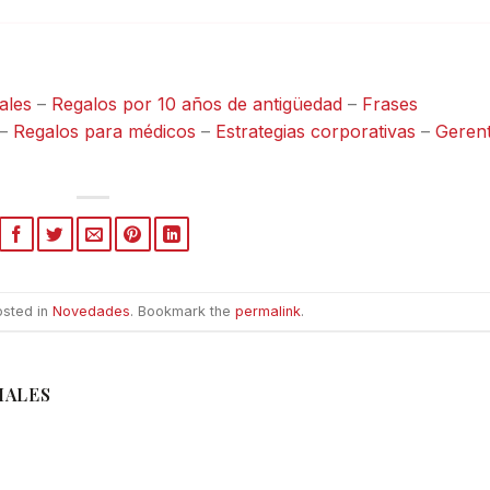
ales
–
Regalos por 10 años de antigüedad
–
Frases
–
Regalos para médicos
–
Estrategias corporativas
–
Geren
osted in
Novedades
. Bookmark the
permalink
.
IALES