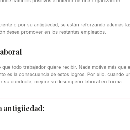
uce cambios positivos al interior de una organización
iente o por su antigüedad, se están reforzando además la
ión desea promover en los restantes empleados.
laboral
o que todo trabajador quiere recibir. Nada motiva más que e
nto es la consecuencia de estos logros. Por ello, cuando u
or su conducta, mejora su desempeño laboral en forma
a antigüedad: