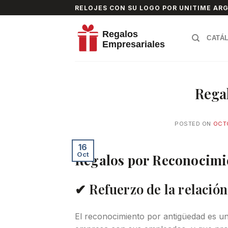
Skip
RELOJES CON SU LOGO POR UNITIME AR
to
content
CATÁ
Rega
POSTED ON
OCTO
16
Oct
Regalos por Reconocimie
✔ Refuerzo de la relaci
El reconocimiento por antigüedad es un