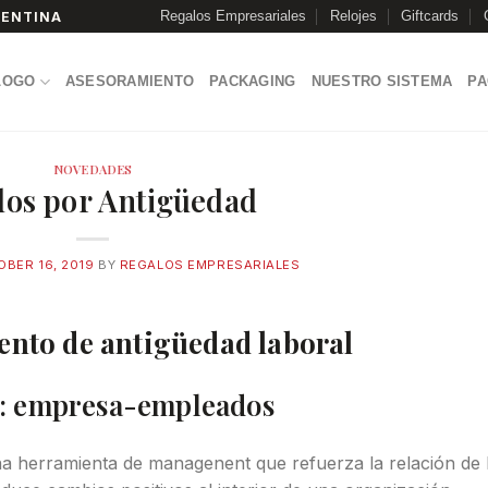
Regalos Empresariales
Relojes
Giftcards
GENTINA
LOGO
ASESORAMIENTO
PACKAGING
NUESTRO SISTEMA
P
NOVEDADES
los por Antigüedad
BER 16, 2019
BY
REGALOS EMPRESARIALES
nto de antigüedad laboral
ón: empresa-empleados
a herramienta de managenent que refuerza la relación de 