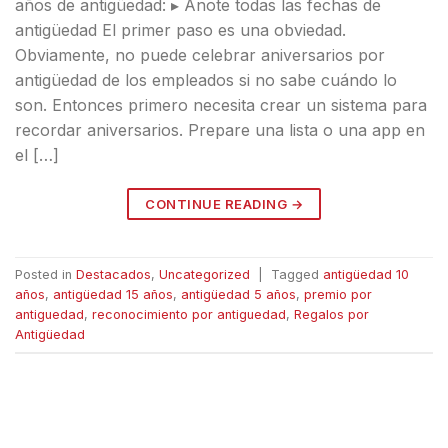
años de antigüedad: ▸ Anote todas las fechas de
antigüedad El primer paso es una obviedad.
Obviamente, no puede celebrar aniversarios por
antigüedad de los empleados si no sabe cuándo lo
son. Entonces primero necesita crear un sistema para
recordar aniversarios. Prepare una lista o una app en
el […]
CONTINUE READING
→
Posted in
Destacados
,
Uncategorized
|
Tagged
antigüedad 10
años
,
antigüedad 15 años
,
antigüedad 5 años
,
premio por
antiguedad
,
reconocimiento por antiguedad
,
Regalos por
Antigüedad