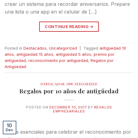
crear un sistema para recordar aniversarios. Prepare
una lista o una app en el celular de […]
CONTINUE READING
→
Posted in
Destacados
,
Uncategorized
|
Tagged
antigüedad 10
años
,
antigüedad 15 años
,
antigüedad 5 años
,
premio por
antiguedad
,
reconocimiento por antiguedad
,
Regalos por
Antigüedad
DESTACADOS
,
UNCATEGORIZED
Regalos por 10 años de antigüedad
POSTED ON
DECEMBER 10, 2017
BY
REGALOS
EMPRESARIALES
10
Dec
Pasos esenciales para celebrar el reconocimiento por