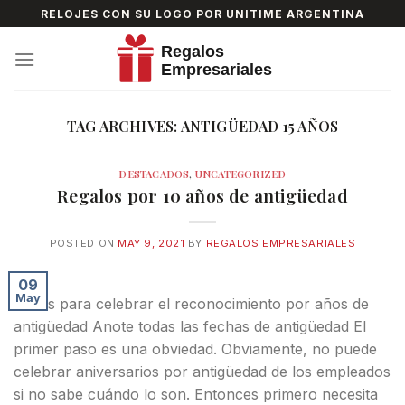
Skip
RELOJES CON SU LOGO POR UNITIME ARGENTINA
to
content
TAG ARCHIVES:
ANTIGÜEDAD 15 AÑOS
DESTACADOS
,
UNCATEGORIZED
Regalos por 10 años de antigüedad
POSTED ON
MAY 9, 2021
BY
REGALOS EMPRESARIALES
09
May
Pasos para celebrar el reconocimiento por años de
antigüedad Anote todas las fechas de antigüedad El
primer paso es una obviedad. Obviamente, no puede
celebrar aniversarios por antigüedad de los empleados
si no sabe cuándo lo son. Entonces primero necesita