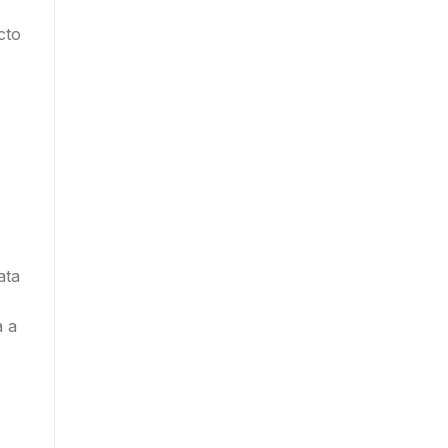
cto
ata
a a