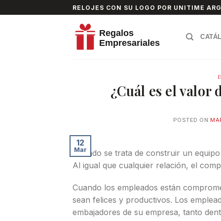
Skip
RELOJES CON SU LOGO POR UNITIME AR
to
content
CATÁ
¿Cuál es el valo
POSTED ON
MAR
12
Mar
Cuando se trata de construir un equipo
Al igual que cualquier relación, el co
Cuando los empleados están comprometi
sean felices y productivos. Los emple
embajadores de su empresa, tanto dentr