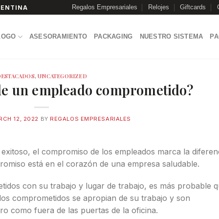
Regalos Empresariales
Relojes
Giftcards
GENTINA
LOGO
ASESORAMIENTO
PACKAGING
NUESTRO SISTEMA
P
DESTACADOS
,
UNCATEGORIZED
r de un empleado comprometido?
CH 12, 2022
BY
REGALOS EMPRESARIALES
 exitoso, el compromiso de los empleados marca la diferenc
mpromiso está en el corazón de una empresa saludable.
dos con su trabajo y lugar de trabajo, es más probable 
ados comprometidos se apropian de su trabajo y son
o como fuera de las puertas de la oficina.