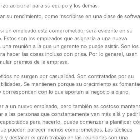
zo adicional para su equipo y los demás.
r su rendimiento, como inscribirse en una clase de softwa
 si un empleado está comprometido; será evidente en su
jo. Estos son los empleados que asignaría a una nueva
ía una reunión a la que un gerente no puede asistir. Son los
a hacer las cosas incluso con prisa. Por lo general, usan
ular premios de la empresa.
idos no surgen por casualidad. Son contratados por su
abilidades. Se mantienen porque su crecimiento es foment
y corresponden con lo que aportan al negocio a diario.
ar a un nuevo empleado, pero también es costoso manten
icar a las personas que constantemente van más allá y pedir
r capacitados para hacerlo, puede comenzar a planificar c
s que pueden parecer menos comprometidos. Las tácticas
e y destacar el gran trabajo en las reuniones son una