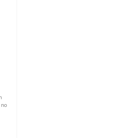
n
 no