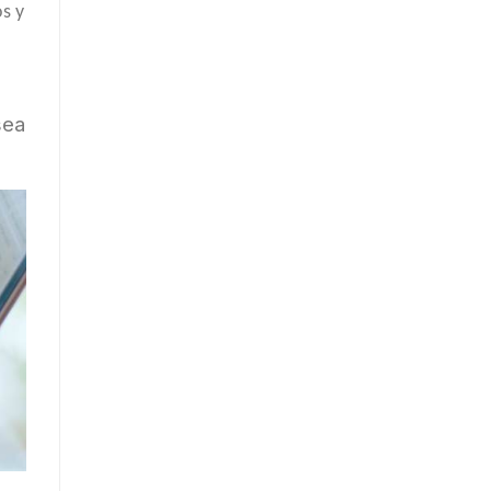
s y
sea