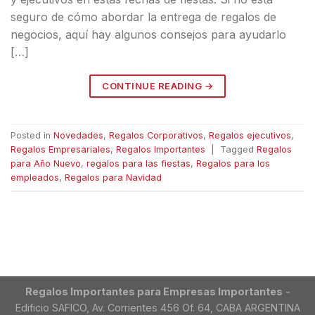
seguro de cómo abordar la entrega de regalos de
negocios, aquí hay algunos consejos para ayudarlo
[…]
CONTINUE READING
→
Posted in
Novedades
,
Regalos Corporativos
,
Regalos ejecutivos
,
Regalos Empresariales
,
Regalos Importantes
|
Tagged
Regalos
para Año Nuevo
,
regalos para las fiestas
,
Regalos para los
empleados
,
Regalos para Navidad
Regalos Importantes para Empresas Importantes
-
Edificio SAFICO, Av. Corrientes 456 Of. 64, CABA ARGENTINA