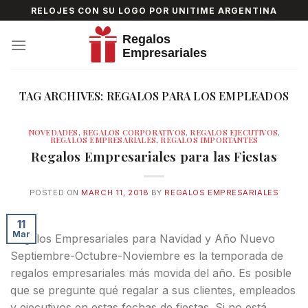
Skip
RELOJES CON SU LOGO POR UNITIME ARGENTINA
to
content
TAG ARCHIVES:
REGALOS PARA LOS EMPLEADOS
NOVEDADES
,
REGALOS CORPORATIVOS
,
REGALOS EJECUTIVOS
,
REGALOS EMPRESARIALES
,
REGALOS IMPORTANTES
Regalos Empresariales para las Fiestas
POSTED ON
MARCH 11, 2018
BY
REGALOS EMPRESARIALES
11
Mar
Regalos Empresariales para Navidad y Año Nuevo
Septiembre-Octubre-Noviembre es la temporada de
regalos empresariales más movida del año. Es posible
que se pregunte qué regalar a sus clientes, empleados
y ejecutivos en estas fechas de fiestas. Si no está