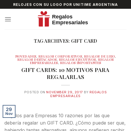
Skip
RELOJES CON SU LOGO POR UNITIME ARGENTINA
to
content
TAG ARCHIVES:
GIFT CARD
NOVEDADES
,
REGALOS CORPORATIVOS
,
REGALOS DE LUJO
,
REGALOS DESTACADOS
,
REGALOS EJECUTIVOS
,
REGALOS
EMPRESARIALES
,
REGALOS IMPORTANTES
GIFT CARDS: 10 MOTIVOS PARA
REGALARLAS
POSTED ON
NOVEMBER 29, 2017
BY
REGALOS
EMPRESARIALES
29
Nov
Regalos para Empresas 10 razones por las que
debería regalar un GIFT CARD. ¿Cómo puede ser que,
habiendo tantas alternativas, algunos prefieren recibir