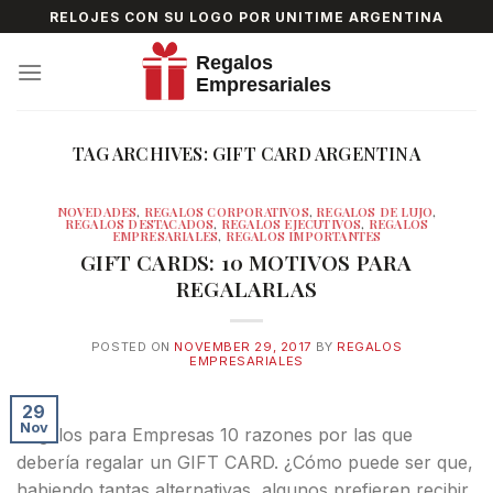
Skip
RELOJES CON SU LOGO POR UNITIME ARGENTINA
to
content
TAG ARCHIVES:
GIFT CARD ARGENTINA
NOVEDADES
,
REGALOS CORPORATIVOS
,
REGALOS DE LUJO
,
REGALOS DESTACADOS
,
REGALOS EJECUTIVOS
,
REGALOS
EMPRESARIALES
,
REGALOS IMPORTANTES
GIFT CARDS: 10 MOTIVOS PARA
REGALARLAS
POSTED ON
NOVEMBER 29, 2017
BY
REGALOS
EMPRESARIALES
29
Nov
Regalos para Empresas 10 razones por las que
debería regalar un GIFT CARD. ¿Cómo puede ser que,
habiendo tantas alternativas, algunos prefieren recibir