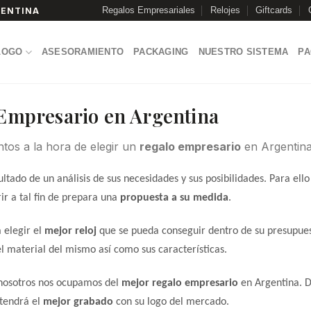
Regalos Empresariales
Relojes
Giftcards
GENTINA
LOGO
ASESORAMIENTO
PACKAGING
NUESTRO SISTEMA
P
 Empresario en Argentina
ntos a la hora de elegir un
regalo empresario
en Argentina
sultado de un análisis de sus necesidades y sus posibilidades. Para ell
r a tal fin de prepara una
propuesta a su medida
.
 elegir el
mejor reloj
que se pueda conseguir dentro de su presupue
 el material del mismo así como sus características.
nosotros nos ocupamos del
mejor regalo empresario
en Argentina. D
 tendrá el
mejor grabado
con su logo del mercado.