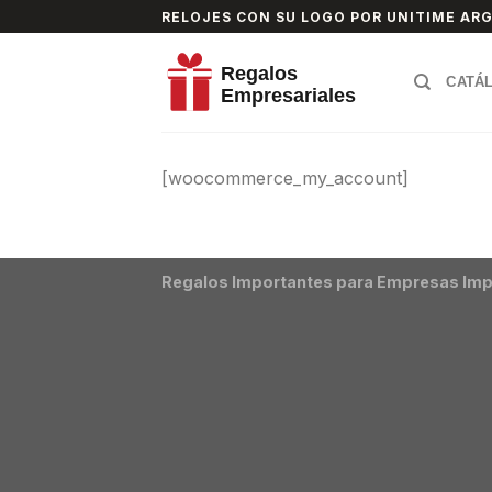
Skip
RELOJES CON SU LOGO POR UNITIME AR
to
content
CATÁ
[woocommerce_my_account]
Regalos Importantes para Empresas Imp