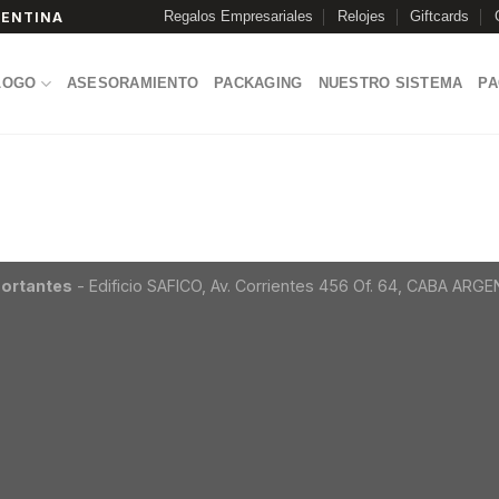
Regalos Empresariales
Relojes
Giftcards
GENTINA
LOGO
ASESORAMIENTO
PACKAGING
NUESTRO SISTEMA
P
ortantes
- Edificio SAFICO, Av. Corrientes 456 Of. 64, CABA ARG