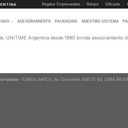
Regalos Empresariales
Relojes
Giftcards
GENTINA
LOGO
ASESORAMIENTO
PACKAGING
NUESTRO SISTEMA
P
e. UNITIME Argentina desde 1980 brinda asesoramiento de
ortantes
- Edificio SAFICO, Av. Corrientes 456 Of. 64, CABA ARG