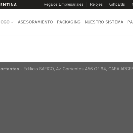
Regalos Empresariales
Relojes
Giftcards
GENTINA
LOGO
ASESORAMIENTO
PACKAGING
NUESTRO SISTEMA
P
ortantes
- Edificio SAFICO, Av. Corrientes 456 Of. 64, CABA ARG