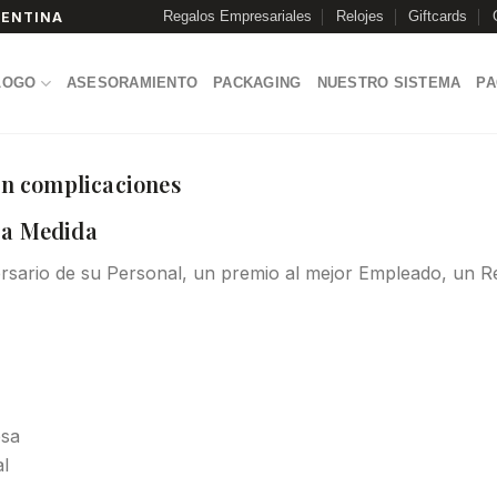
Regalos Empresariales
Relojes
Giftcards
GENTINA
LOGO
ASESORAMIENTO
PACKAGING
NUESTRO SISTEMA
P
sin complicaciones
 a Medida
ersario de su Personal, un premio al mejor Empleado, un R